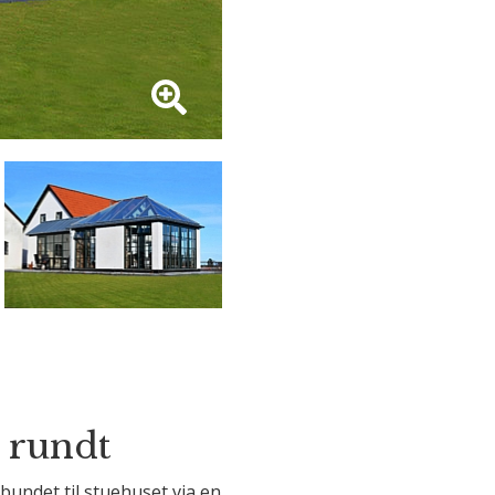
 rundt
undet til stuehuset via en