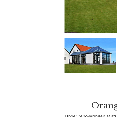
Orang
Under renoveringen af stu