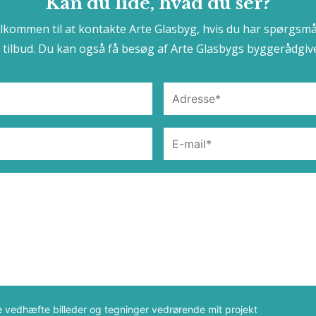
Kan du lide, hvad du ser?
elkommen til at kontakte Arte Glasbyg, hvis du har spørgsmå
t tilbud. Du kan også få besøg af Arte Glasbygs byggerådgive
e vedhæfte billeder og tegninger vedrørende mit projekt