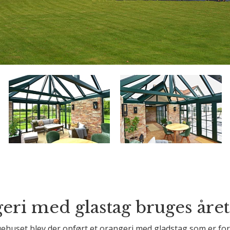
eri med glastag bruges året
ehuset blev der opført et orangeri med gladstag som er forb