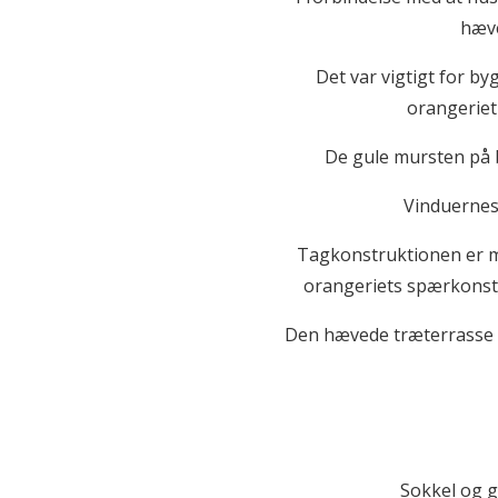
hæve
Det var vigtigt for by
orangeriet
De gule mursten på 
Vinduernes 
Tagkonstruktionen er me
orangeriets spærkonstr
Den hævede træterrasse fo
Sokkel og g