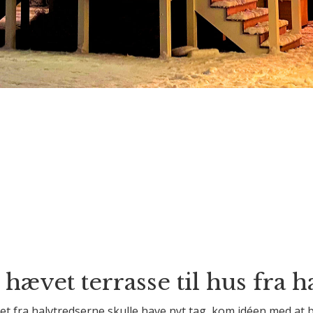
hævet terrasse til hus fra 
et fra halvtredserne skulle have nyt tag, kom idéen med at