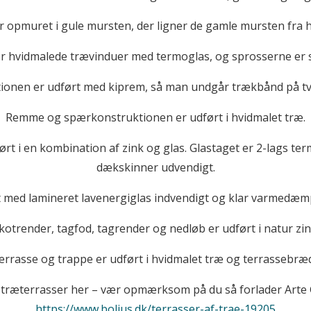
 opmuret i gule mursten, der ligner de gamle mursten fra h
r hvidmalede trævinduer med termoglas, og sprosserne er s
ionen er udført med kiprem, så man undgår trækbånd på tv
Remme og spærkonstruktionen er udført i hvidmalet træ.
t i en kombination af zink og glas. Glastaget er 2-lags t
dækskinner udvendigt.
 med lamineret lavenergiglas indvendigt og klar varmedæm
kotrender, tagfod, tagrender og nedløb er udført i natur zin
rrasse og trappe er udført i hvidmalet træ og terrassebræd
 træterrasser her – vær opmærksom på du så forlader Arte
https://www.bolius.dk/terrasser-af-trae-19205