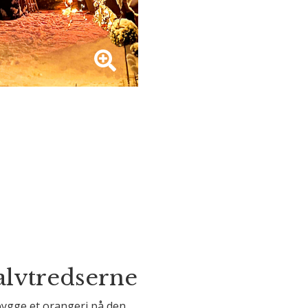
halvtredserne
 bygge et orangeri på den