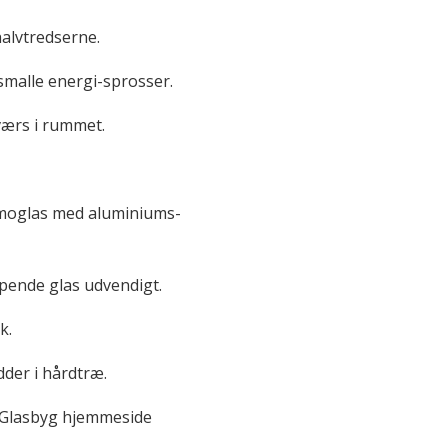
alvtredserne.
malle energi-sprosser.
ærs i rummet.
ermoglas med aluminiums-
pende glas udvendigt.
k.
der i hårdtræ.
 Glasbyg hjemmeside