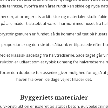
de terrasse, hvorfra man året rundt kan sidde og nyde nat
gherren, at orangeriets arkitektur og materialer skulle falde
 på alle måder tilstræbt at være i harmoni med huset fra hal
brystningsmuren er fundet, så de kommer så tæt på husets
proportioner og den støbte sålbænk er tilpassede efter hu
d et klassisk sadeltag fra halvtredserne. Sadeltaget går vin
uktion er udført som et typisk udhæng fra halvtredserne 
ran den dobbelte terrassedør giver mulighed for også at gå
haven fra oven, de dage vejret tillader det.
Byggeriets materialer
ulvkonstruktion er isoleret og støbt i beton, gulvbelægninge