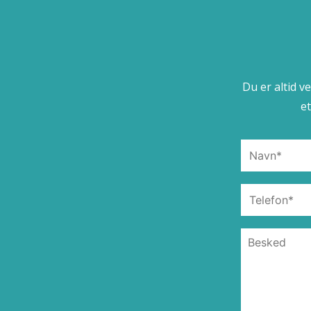
Du er altid v
e