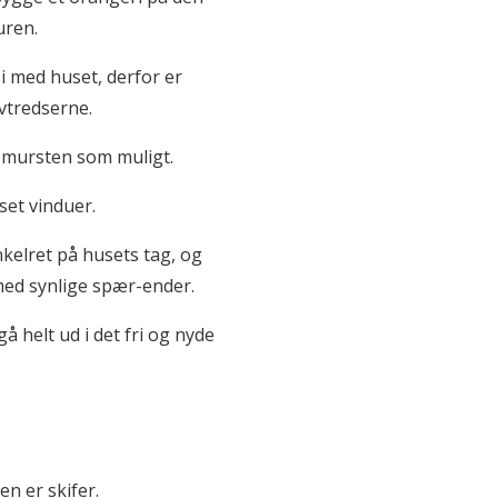
uren.
 i med huset, derfor er
vtredserne.
 mursten som muligt.
set vinduer.
kelret på husets tag, og
med synlige spær-ender.
 helt ud i det fri og nyde
n er skifer.