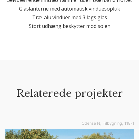
Selvbærrende limtræs rammer uden tværbånd i loftet
Glaslanterne med automatisk vinduesopluk
Træ-alu vinduer med 3 lags glas
Stort udhæng beskytter mod solen
Relaterede projekter
Odense N, Tilbygning, 118-1