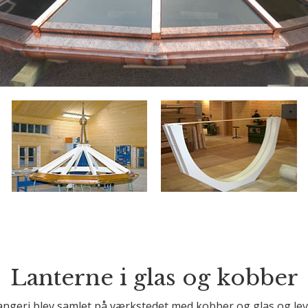
Lanterne i glas og kobber
orangeri blev samlet på værkstedet med kobber og glas og lev