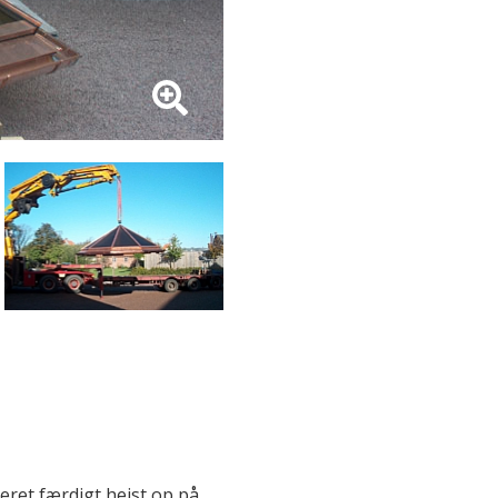
eret færdigt hejst op på