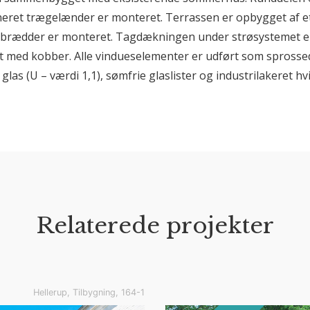
ret trægelænder er monteret. Terrassen er opbygget af e
brædder er monteret. Tagdækningen under strøsystemet e
dt med kobber. Alle vindueselementer er udført som spross
glas (U – værdi 1,1), sømfrie glaslister og industrilakeret hvi
Relaterede projekter
Hellerup, Tilbygning, 164-1