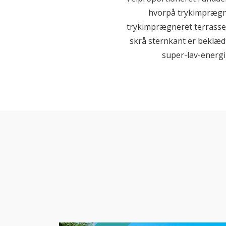
hvorpå trykimprægne
trykimprægneret terrasse
skrå sternkant er beklæ
super-lav-energi 