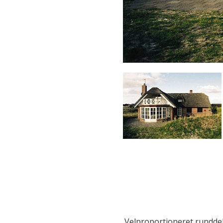
Velproportioneret rundde