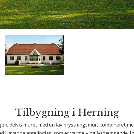
Tilbygning i Herning
ngen, delvis muret med en lav brystningsmur, kombineret med 
med Havanna antelioglas, som er varme – og lysdæmpende. In