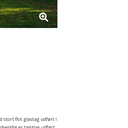
stort flot glastag udført i
dvendig er tagglas udført