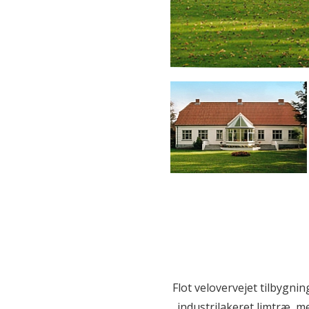
Flot velovervejet tilbygni
industrilakeret limtræ, 