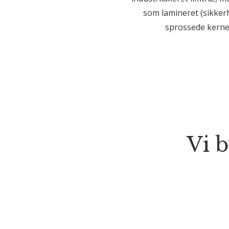
som lamineret (sikkerh
sprossede kernet
Vi 