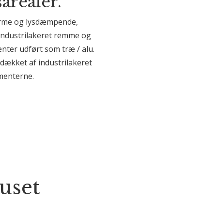
arealer.
varme og lysdæmpende,
industrilakeret remme og
ter udført som træ / alu.
fdækket af industrilakeret
ementerne.
uset