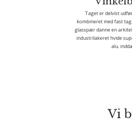
Vinkelb
Taget er delvist udf
kombineret med fast tag
glasspær danne en arkite
industrilakeret hvide sup
alu. indd
Vi 