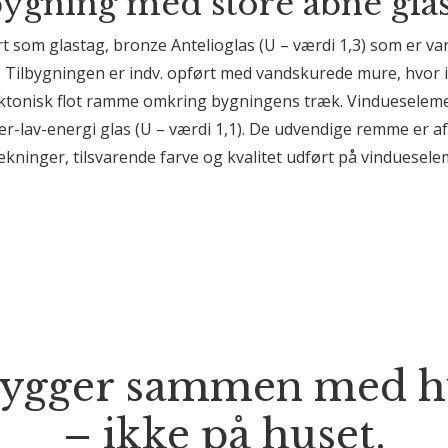
ygning med store åbne glas
ørt som glastag, bronze Antelioglas (U – værdi 1,3) som er 
. Tilbygningen er indv. opført med vandskurede mure, hvor 
ktonisk flot ramme omkring bygningens træk. Vindueselemen
er-lav-energi glas (U – værdi 1,1). De udvendige remme er a
ækninger, tilsvarende farve og kvalitet udført på vinduesel
bygger sammen med h
– ikke på huset.