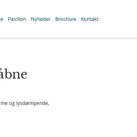
ue
Pavillon
Nyheder
Brochure
Kontakt
 åbne
varme og lysdæmpende,